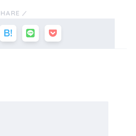
SHARE
。